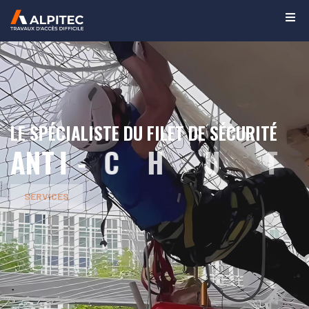
LE SPÉCIALISTE DU FILET DE SÉCURITÉ
A
N
T
I
-
C
H
U
T
E
SERVICES